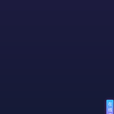
系统。联赢秉持热忱服务的宗